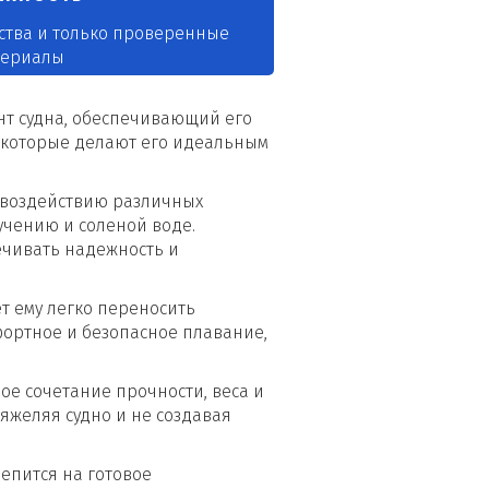
ства и только проверенные
териалы
нт судна, обеспечивающий его
, которые делают его идеальным
к воздействию различных
учению и соленой воде.
печивать надежность и
т ему легко переносить
ортное и безопасное плавание,
ое сочетание прочности, веса и
тяжеляя судно и не создавая
репится на готовое