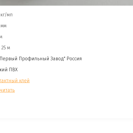
 кг/мп
 мм
мм
 25 м
"Первый Профильный Завод" Россия
кий ПВХ
тактный клей
читать