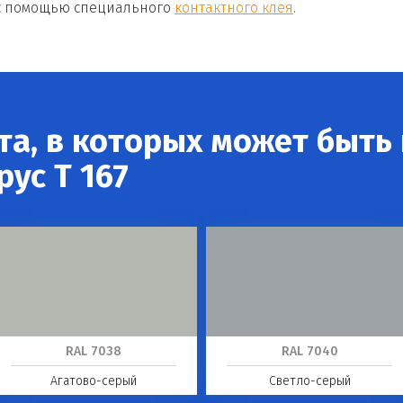
 с помощью специального
контактного клея
.
а, в которых может быть
ус T 167
RAL 7038
RAL 7040
Агатово-серый
Светло-серый