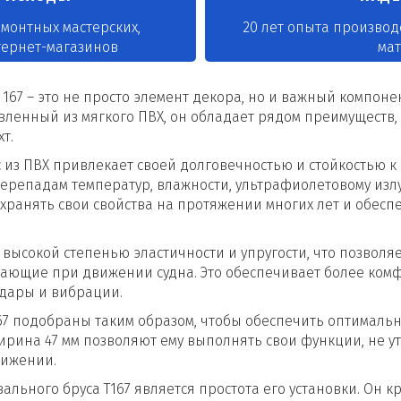
емонтных мастерских,
20 лет опыта производ
тернет-магазинов
ма
167 – это не просто элемент декора, но и важный компоне
овленный из мягкого ПВХ, он обладает рядом преимуществ
т.
 из ПВХ привлекает своей долговечностью и стойкостью 
репадам температур, влажности, ультрафиолетовому изл
охранять свои свойства на протяжении многих лет и обес
высокой степенью эластичности и упругости, что позволяе
ающие при движении судна. Это обеспечивает более комф
удары и вибрации.
67 подобраны таким образом, чтобы обеспечить оптимальн
 ширина 47 мм позволяют ему выполнять свои функции, не у
вижении.
ьного бруса T167 является простота его установки. Он к