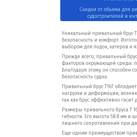
Скидки от объема для р
судостроителей и ин
Уникальный привальный брус Т 
безопасность и комфорт. Изгот
выбором для лодок, катеров и ях
Прежде всего, привальный брус
факторов окружающей среды: пе
Благодаря этому, он способен с
безопасность судна.
Привальный брус Т167 обладает 
нагрузки и деформации, возник
так как брус эффективно гасит 
Размеры привального бруса Т 1
гибкости. Его высота 58.8 мм и
лишнего сопротивления при д
Еще одним преимуществом привал