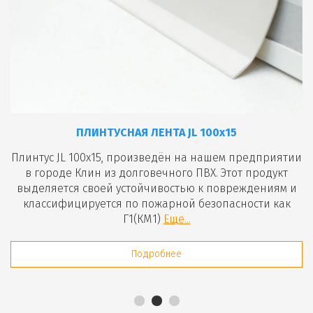
ПЛИНТУСНАЯ ЛЕНТА JL 100х15
ПЛИНТУСНАЯ ЛЕНТА JL 150х12
ПЛИНТУСНАЯ ЛЕНТА JL 60х15
Плинтус JL 100х15, произведён на нашем предприятии
Плинтусная лента серии JL 60х15 изготовлена из
Напольный плинтус JL 150x12 производится из
мягкого и гибкого ПВХ, гарантирует долговечность,
в городе Клин из долговечного ПВХ. Этот продукт
качественного поливинилхлорида, обеспечивая
стойкость к дезинфицирующим веществам и моющим
выделяется своей устойчивостью к повреждениям и
прочность, гибкость и долговечность отделки. Легко
монтируется с использованием контактного клея на
классифицируется по пожарной безопасности как
средствам, экологическую безопасность,
огнестойкость и эстетическую привлекательность.
любые поверхности.
Г1(КМ1)
Еще...
Еще...
Еще...
Подробнее
Подробнее
Подробнее